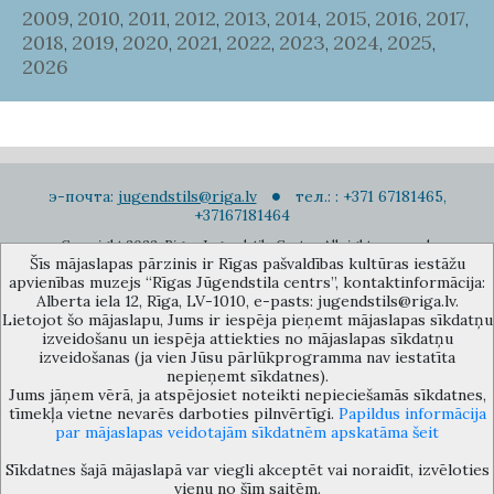
2009
2010
2011
2012
2013
2014
2015
2016
2017
,
,
,
,
,
,
,
,
,
2018
2019
2020
2021
2022
2023
2024
2025
,
,
,
,
,
,
,
,
2026
э-почта:
jugendstils@riga.lv
тел.: : +371 67181465,
+37167181464
Copyright 2022. Rigas Jugendstila Centrs. All right reserved.
Šīs mājaslapas pārzinis ir Rīgas pašvaldības kultūras iestāžu
Подписаться на новости
apvienības muzejs “Rīgas Jūgendstila centrs”, kontaktinformācija:
Alberta iela 12, Rīga, LV-1010, e-pasts: jugendstils@riga.lv.
Lietojot šo mājaslapu, Jums ir iespēja pieņemt mājaslapas sīkdatņu
izveidošanu un iespēja attiekties no mājaslapas sīkdatņu
izveidošanas (ja vien Jūsu pārlūkprogramma nav iestatīta
nepieņemt sīkdatnes).
Jums jāņem vērā, ja atspējosiet noteikti nepieciešamās sīkdatnes,
Музей объединения культурных учереждений Рижского
tīmekļa vietne nevarēs darboties pilnvērtīgi.
Papildus informācija
самоуправления «Рижский центр югендстиля», улица Альберта 12,
par mājaslapas veidotajām sīkdatnēm apskatāma šeit
Рига, LV 1010, Латвия (дверной код: 12), jugendstils@riga.lv
Sīkdatnes šajā mājaslapā var viegli akceptēt vai noraidīt, izvēloties
vienu no šīm saitēm.