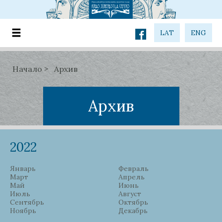
LAT
ENG
Начало
Архив
Архив
2022
Январь
Февраль
Март
Апрель
Май
Июнь
Июль
Август
Сентябрь
Октябрь
Ноябрь
Декабрь