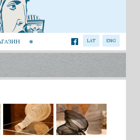
АГАЗИН
LAT
ENG