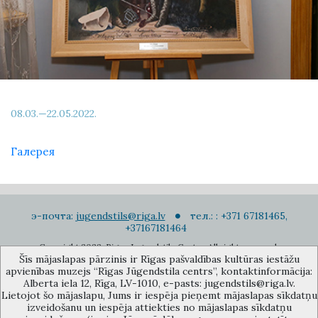
08.03.—22.05.2022.
Галерея
э-почта:
jugendstils@riga.lv
тел.: : +371 67181465,
+37167181464
Copyright 2022. Rigas Jugendstila Centrs. All right reserved.
Šīs mājaslapas pārzinis ir Rīgas pašvaldības kultūras iestāžu
Подписаться на новости
apvienības muzejs “Rīgas Jūgendstila centrs”, kontaktinformācija:
Alberta iela 12, Rīga, LV-1010, e-pasts: jugendstils@riga.lv.
Lietojot šo mājaslapu, Jums ir iespēja pieņemt mājaslapas sīkdatņu
izveidošanu un iespēja attiekties no mājaslapas sīkdatņu