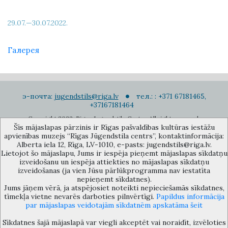
29.07.—30.07.2022.
Галерея
э-почта:
jugendstils@riga.lv
тел.: : +371 67181465,
+37167181464
Copyright 2022. Rigas Jugendstila Centrs. All right reserved.
Šīs mājaslapas pārzinis ir Rīgas pašvaldības kultūras iestāžu
Подписаться на новости
apvienības muzejs “Rīgas Jūgendstila centrs”, kontaktinformācija:
Alberta iela 12, Rīga, LV-1010, e-pasts: jugendstils@riga.lv.
Lietojot šo mājaslapu, Jums ir iespēja pieņemt mājaslapas sīkdatņu
izveidošanu un iespēja attiekties no mājaslapas sīkdatņu
izveidošanas (ja vien Jūsu pārlūkprogramma nav iestatīta
nepieņemt sīkdatnes).
Jums jāņem vērā, ja atspējosiet noteikti nepieciešamās sīkdatnes,
Музей объединения культурных учереждений Рижского
tīmekļa vietne nevarēs darboties pilnvērtīgi.
Papildus informācija
самоуправления «Рижский центр югендстиля», улица Альберта 12,
par mājaslapas veidotajām sīkdatnēm apskatāma šeit
Рига, LV 1010, Латвия (дверной код: 12), jugendstils@riga.lv
Sīkdatnes šajā mājaslapā var viegli akceptēt vai noraidīt, izvēloties