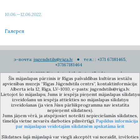
10.06.—12.06.2022.
Галерея
э-почта:
jugendstils@riga.lv
тел.: : +371 67181465,
+37167181464
Copyright 2022. Rigas Jugendstila Centrs. All right reserved.
Šīs mājaslapas pārzinis ir Rīgas pašvaldības kultūras iestāžu
Подписаться на новости
apvienības muzejs “Rīgas Jūgendstila centrs”, kontaktinformācija:
Alberta iela 12, Rīga, LV-1010, e-pasts: jugendstils@riga.lv.
Lietojot šo mājaslapu, Jums ir iespēja pieņemt mājaslapas sīkdatņu
izveidošanu un iespēja attiekties no mājaslapas sīkdatņu
izveidošanas (ja vien Jūsu pārlūkprogramma nav iestatīta
nepieņemt sīkdatnes).
Jums jāņem vērā, ja atspējosiet noteikti nepieciešamās sīkdatnes,
Музей объединения культурных учереждений Рижского
tīmekļa vietne nevarēs darboties pilnvērtīgi.
Papildus informācija
самоуправления «Рижский центр югендстиля», улица Альберта 12,
par mājaslapas veidotajām sīkdatnēm apskatāma šeit
Рига, LV 1010, Латвия (дверной код: 12), jugendstils@riga.lv
Sīkdatnes šajā mājaslapā var viegli akceptēt vai noraidīt, izvēloties