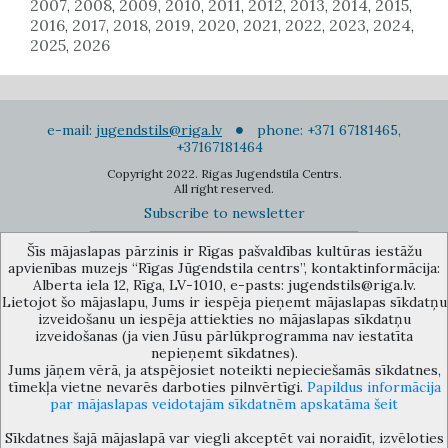
2007
2008
2009
2010
2011
2012
2013
2014
2015
,
,
,
,
,
,
,
,
,
2016
2017
2018
2019
2020
2021
2022
2023
2024
,
,
,
,
,
,
,
,
,
2025
2026
,
e-mail:
jugendstils@riga.lv
phone: +371 67181465,
+37167181464
Copyright 2022. Rigas Jugendstila Centrs.
All right reserved.
Subscribe to newsletter
Šīs mājaslapas pārzinis ir Rīgas pašvaldības kultūras iestāžu
apvienības muzejs “Rīgas Jūgendstila centrs”, kontaktinformācija:
Alberta iela 12, Rīga, LV-1010, e-pasts: jugendstils@riga.lv.
Lietojot šo mājaslapu, Jums ir iespēja pieņemt mājaslapas sīkdatņu
izveidošanu un iespēja attiekties no mājaslapas sīkdatņu
The Anti-Bureaucracy Centre of the Riga City Council (phone: 67026859,
izveidošanas (ja vien Jūsu pārlūkprogramma nav iestatīta
67012031, e-mail: bac@riga.lv) performs functions of a contact point in
nepieņemt sīkdatnes).
the Municipality of Riga, providing necessary protection and
Jums jāņem vērā, ja atspējosiet noteikti nepieciešamās sīkdatnes,
confidentiality to a person who informs about possible conflicts of
tīmekļa vietne nevarēs darboties pilnvērtīgi.
Papildus informācija
interest or other corrupt deals of officials in the Department or its
par mājaslapas veidotajām sīkdatnēm apskatāma šeit
subordinate bodies.
Sīkdatnes šajā mājaslapā var viegli akceptēt vai noraidīt, izvēloties