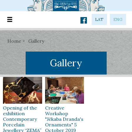
LAT
ENG
Home
Gallery
Gallery
Opening of the
Creative
exhibition
Workshop
Contemporary
"Jēkaba Dranda's
Porcelain
Ornaments" 5
Jewellery “ZEMA”
October 2019