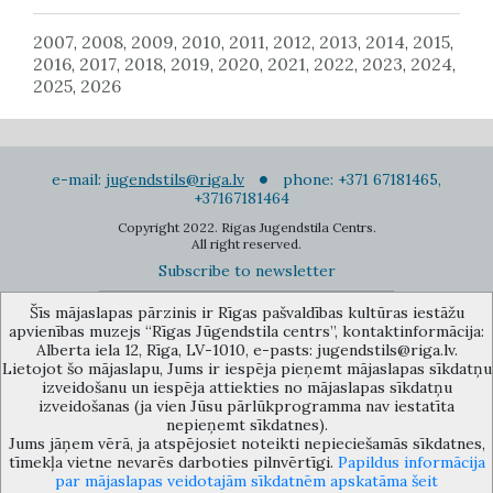
2007
2008
2009
2010
2011
2012
2013
2014
2015
,
,
,
,
,
,
,
,
,
2016
2017
2018
2019
2020
2021
2022
2023
2024
,
,
,
,
,
,
,
,
,
2025
2026
,
e-mail:
jugendstils@riga.lv
phone: +371 67181465,
+37167181464
Copyright 2022. Rigas Jugendstila Centrs.
All right reserved.
Subscribe to newsletter
Šīs mājaslapas pārzinis ir Rīgas pašvaldības kultūras iestāžu
apvienības muzejs “Rīgas Jūgendstila centrs”, kontaktinformācija:
Alberta iela 12, Rīga, LV-1010, e-pasts: jugendstils@riga.lv.
Lietojot šo mājaslapu, Jums ir iespēja pieņemt mājaslapas sīkdatņu
izveidošanu un iespēja attiekties no mājaslapas sīkdatņu
The Anti-Bureaucracy Centre of the Riga City Council (phone: 67026859,
izveidošanas (ja vien Jūsu pārlūkprogramma nav iestatīta
67012031, e-mail: bac@riga.lv) performs functions of a contact point in
nepieņemt sīkdatnes).
the Municipality of Riga, providing necessary protection and
Jums jāņem vērā, ja atspējosiet noteikti nepieciešamās sīkdatnes,
confidentiality to a person who informs about possible conflicts of
tīmekļa vietne nevarēs darboties pilnvērtīgi.
Papildus informācija
interest or other corrupt deals of officials in the Department or its
par mājaslapas veidotajām sīkdatnēm apskatāma šeit
subordinate bodies.