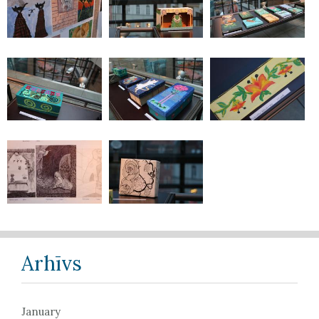
Arhīvs
January