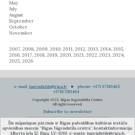
May
July
August
September
October
November
2007
2008
2009
2010
2011
2012
2013
2014
2015
,
,
,
,
,
,
,
,
,
2016
2017
2018
2019
2020
2021
2022
2023
2024
,
,
,
,
,
,
,
,
,
2025
2026
,
e-mail:
jugendstils@riga.lv
phone: +371 67181465,
+37167181464
Copyright 2022. Rigas Jugendstila Centrs.
All right reserved.
Subscribe to newsletter
Šīs mājaslapas pārzinis ir Rīgas pašvaldības kultūras iestāžu
apvienības muzejs “Rīgas Jūgendstila centrs”, kontaktinformācija:
Alberta iela 12, Rīga, LV-1010, e-pasts: jugendstils@riga.lv.