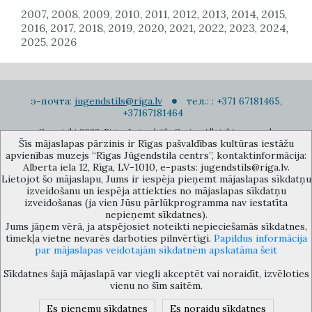
2007
2008
2009
2010
2011
2012
2013
2014
2015
,
,
,
,
,
,
,
,
,
2016
2017
2018
2019
2020
2021
2022
2023
2024
,
,
,
,
,
,
,
,
,
2025
2026
,
э-почта:
jugendstils@riga.lv
тел.: : +371 67181465,
+37167181464
Copyright 2022. Rigas Jugendstila Centrs. All right reserved.
Šīs mājaslapas pārzinis ir Rīgas pašvaldības kultūras iestāžu
Подписаться на новости
apvienības muzejs “Rīgas Jūgendstila centrs”, kontaktinformācija:
Alberta iela 12, Rīga, LV-1010, e-pasts: jugendstils@riga.lv.
Lietojot šo mājaslapu, Jums ir iespēja pieņemt mājaslapas sīkdatņu
izveidošanu un iespēja attiekties no mājaslapas sīkdatņu
izveidošanas (ja vien Jūsu pārlūkprogramma nav iestatīta
nepieņemt sīkdatnes).
Jums jāņem vērā, ja atspējosiet noteikti nepieciešamās sīkdatnes,
Музей объединения культурных учереждений Рижского
tīmekļa vietne nevarēs darboties pilnvērtīgi.
Papildus informācija
самоуправления «Рижский центр югендстиля», улица Альберта 12,
par mājaslapas veidotajām sīkdatnēm apskatāma šeit
Рига, LV 1010, Латвия (дверной код: 12), jugendstils@riga.lv
Sīkdatnes šajā mājaslapā var viegli akceptēt vai noraidīt, izvēloties
vienu no šīm saitēm.
Es pieņemu sīkdatnes
Es noraidu sīkdatnes