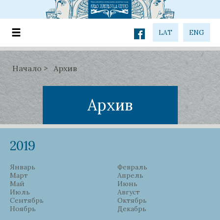
LAT
ENG
Начало
Архив
Архив
2019
Январь
Февраль
Март
Апрель
Май
Июнь
Июль
Август
Сентябрь
Октябрь
Ноябрь
Декабрь