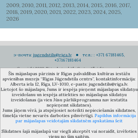
2009
2010
2011
2012
2013
2014
2015
2016
2017
,
,
,
,
,
,
,
,
,
2018
2019
2020
2021
2022
2023
2024
2025
,
,
,
,
,
,
,
,
2026
э-почта:
jugendstils@riga.lv
тел.: : +371 67181465,
+37167181464
Copyright 2022. Rigas Jugendstila Centrs. All right reserved.
Šīs mājaslapas pārzinis ir Rīgas pašvaldības kultūras iestāžu
Подписаться на новости
apvienības muzejs “Rīgas Jūgendstila centrs”, kontaktinformācija:
Alberta iela 12, Rīga, LV-1010, e-pasts: jugendstils@riga.lv.
Lietojot šo mājaslapu, Jums ir iespēja pieņemt mājaslapas sīkdatņu
izveidošanu un iespēja attiekties no mājaslapas sīkdatņu
izveidošanas (ja vien Jūsu pārlūkprogramma nav iestatīta
nepieņemt sīkdatnes).
Jums jāņem vērā, ja atspējosiet noteikti nepieciešamās sīkdatnes,
Музей объединения культурных учереждений Рижского
tīmekļa vietne nevarēs darboties pilnvērtīgi.
Papildus informācija
самоуправления «Рижский центр югендстиля», улица Альберта 12,
par mājaslapas veidotajām sīkdatnēm apskatāma šeit
Рига, LV 1010, Латвия (дверной код: 12), jugendstils@riga.lv
Sīkdatnes šajā mājaslapā var viegli akceptēt vai noraidīt, izvēloties
vienu no šīm saitēm.