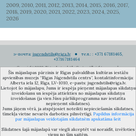
2009
2010
2011
2012
2013
2014
2015
2016
2017
,
,
,
,
,
,
,
,
,
2018
2019
2020
2021
2022
2023
2024
2025
,
,
,
,
,
,
,
,
2026
э-почта:
jugendstils@riga.lv
тел.: : +371 67181465,
+37167181464
Copyright 2022. Rigas Jugendstila Centrs. All right reserved.
Šīs mājaslapas pārzinis ir Rīgas pašvaldības kultūras iestāžu
Подписаться на новости
apvienības muzejs “Rīgas Jūgendstila centrs”, kontaktinformācija:
Alberta iela 12, Rīga, LV-1010, e-pasts: jugendstils@riga.lv.
Lietojot šo mājaslapu, Jums ir iespēja pieņemt mājaslapas sīkdatņu
izveidošanu un iespēja attiekties no mājaslapas sīkdatņu
izveidošanas (ja vien Jūsu pārlūkprogramma nav iestatīta
nepieņemt sīkdatnes).
Jums jāņem vērā, ja atspējosiet noteikti nepieciešamās sīkdatnes,
Музей объединения культурных учереждений Рижского
tīmekļa vietne nevarēs darboties pilnvērtīgi.
Papildus informācija
самоуправления «Рижский центр югендстиля», улица Альберта 12,
par mājaslapas veidotajām sīkdatnēm apskatāma šeit
Рига, LV 1010, Латвия (дверной код: 12), jugendstils@riga.lv
Sīkdatnes šajā mājaslapā var viegli akceptēt vai noraidīt, izvēloties
vienu no šīm saitēm.