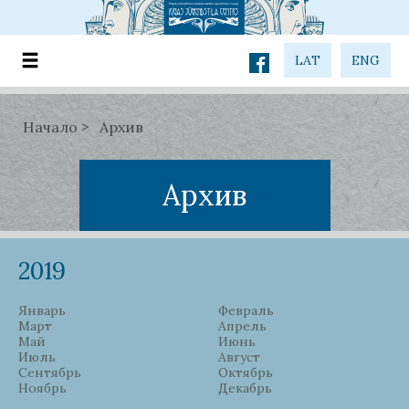
LAT
ENG
Начало
Архив
Архив
2019
Январь
Февраль
Март
Апрель
Май
Июнь
Июль
Август
Сентябрь
Октябрь
Ноябрь
Декабрь