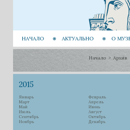
НАЧАЛО
АКТУАЛЬНО
О МУЗ
Начало
Архив
2015
Январь
Февраль
Март
Апрель
Май
Июнь
Июль
Август
Сентябрь
Октябрь
Ноябрь
Декабрь