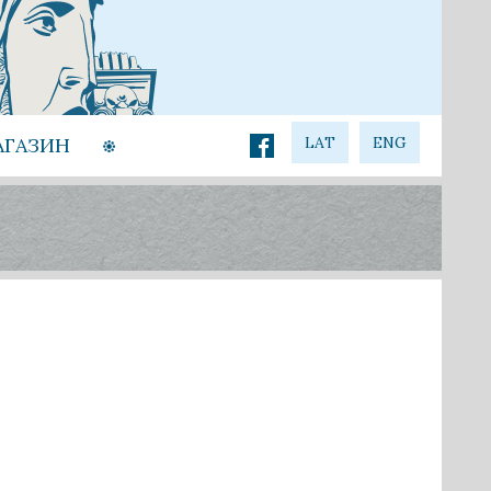
АГАЗИН
LAT
ENG