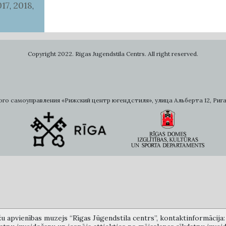
017
2018
,
,
Copyright 2022. Rigas Jugendstila Centrs. All right reserved.
самоуправления «Рижский центр югендстиля», улица Альберта 12, Рига, LV 
žu apvienības muzejs “Rīgas Jūgendstila centrs”, kontaktinformācija: A