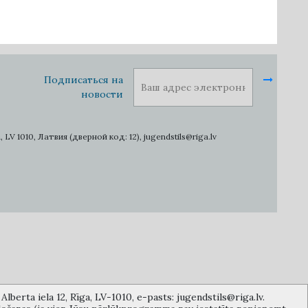
Подписаться на
новости
1010, Латвия (дверной код: 12), jugendstils@riga.lv
lberta iela 12, Rīga, LV-1010, e-pasts: jugendstils@riga.lv.