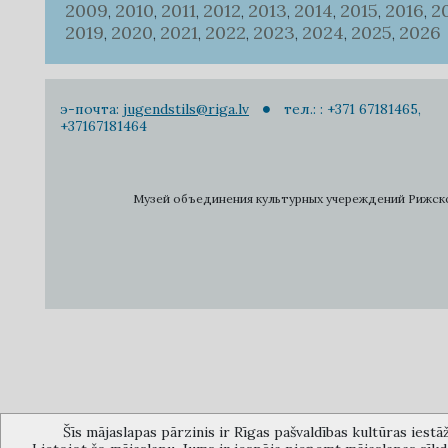
2009
2010
2011
2012
2013
2014
2015
2016
2
,
,
,
,
,
,
,
,
2019
2020
2021
2022
2023
2024
2025
2026
,
,
,
,
,
,
,
э-почта:
jugendstils@riga.lv
тел.: : +371 67181465,
+37167181464
Музей объединения культурных учереждений Рижского 
Šīs mājaslapas pārzinis ir Rīgas pašvaldības kultūras iestā