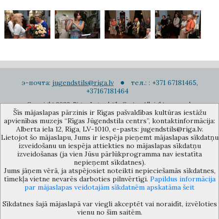
э-почта:
jugendstils@riga.lv
тел.: : +371 67181465,
+37167181464
Copyright 2022. Rigas Jugendstila Centrs. All right reserved.
Šīs mājaslapas pārzinis ir Rīgas pašvaldības kultūras iestāžu
Подписаться на новости
apvienības muzejs “Rīgas Jūgendstila centrs”, kontaktinformācija:
Alberta iela 12, Rīga, LV-1010, e-pasts: jugendstils@riga.lv.
Lietojot šo mājaslapu, Jums ir iespēja pieņemt mājaslapas sīkdatņu
izveidošanu un iespēja attiekties no mājaslapas sīkdatņu
izveidošanas (ja vien Jūsu pārlūkprogramma nav iestatīta
nepieņemt sīkdatnes).
Jums jāņem vērā, ja atspējosiet noteikti nepieciešamās sīkdatnes,
Музей объединения культурных учереждений Рижского
tīmekļa vietne nevarēs darboties pilnvērtīgi.
Papildus informācija
самоуправления «Рижский центр югендстиля», улица Альберта 12,
par mājaslapas veidotajām sīkdatnēm apskatāma šeit
Рига, LV 1010, Латвия (дверной код: 12), jugendstils@riga.lv
Sīkdatnes šajā mājaslapā var viegli akceptēt vai noraidīt, izvēloties
vienu no šīm saitēm.