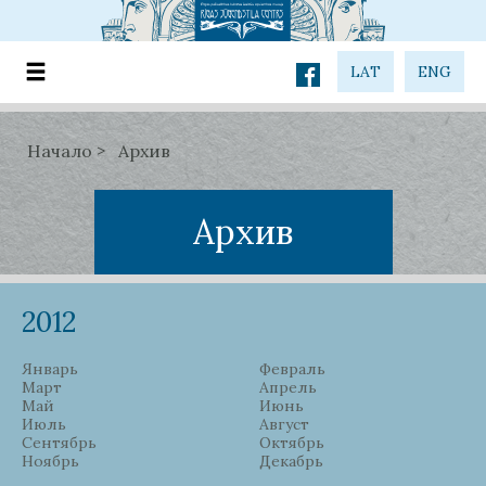
LAT
ENG
Начало
Архив
Архив
2012
Январь
Февраль
Март
Апрель
Май
Июнь
Июль
Август
Сентябрь
Октябрь
Ноябрь
Декабрь