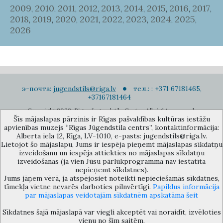
2009
2010
2011
2012
2013
2014
2015
2016
2017
,
,
,
,
,
,
,
,
,
2018
2019
2020
2021
2022
2023
2024
2025
,
,
,
,
,
,
,
,
2026
э-почта:
jugendstils@riga.lv
тел.: : +371 67181465,
+37167181464
Copyright 2022. Rigas Jugendstila Centrs. All right reserved.
Šīs mājaslapas pārzinis ir Rīgas pašvaldības kultūras iestāžu
Подписаться на новости
apvienības muzejs “Rīgas Jūgendstila centrs”, kontaktinformācija:
Alberta iela 12, Rīga, LV-1010, e-pasts: jugendstils@riga.lv.
Lietojot šo mājaslapu, Jums ir iespēja pieņemt mājaslapas sīkdatņu
izveidošanu un iespēja attiekties no mājaslapas sīkdatņu
izveidošanas (ja vien Jūsu pārlūkprogramma nav iestatīta
nepieņemt sīkdatnes).
Jums jāņem vērā, ja atspējosiet noteikti nepieciešamās sīkdatnes,
Музей объединения культурных учереждений Рижского
tīmekļa vietne nevarēs darboties pilnvērtīgi.
Papildus informācija
самоуправления «Рижский центр югендстиля», улица Альберта 12,
par mājaslapas veidotajām sīkdatnēm apskatāma šeit
Рига, LV 1010, Латвия (дверной код: 12), jugendstils@riga.lv
Sīkdatnes šajā mājaslapā var viegli akceptēt vai noraidīt, izvēloties
vienu no šīm saitēm.