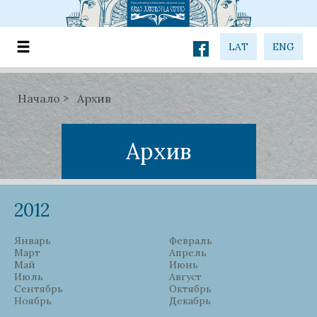
LAT
ENG
Начало
Архив
Архив
2012
Январь
Февраль
Март
Апрель
Май
Июнь
Июль
Август
Сентябрь
Октябрь
Ноябрь
Декабрь