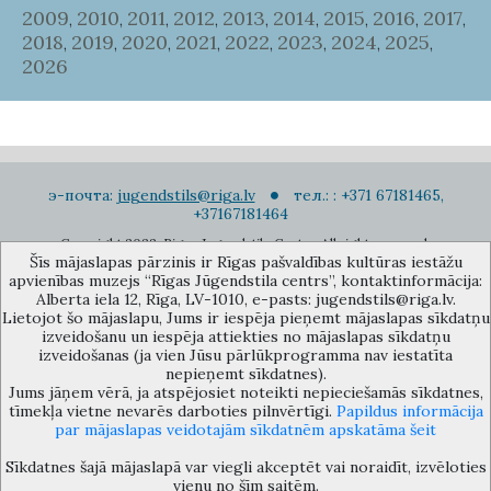
2009
2010
2011
2012
2013
2014
2015
2016
2017
,
,
,
,
,
,
,
,
,
2018
2019
2020
2021
2022
2023
2024
2025
,
,
,
,
,
,
,
,
2026
э-почта:
jugendstils@riga.lv
тел.: : +371 67181465,
+37167181464
Copyright 2022. Rigas Jugendstila Centrs. All right reserved.
Šīs mājaslapas pārzinis ir Rīgas pašvaldības kultūras iestāžu
Подписаться на новости
apvienības muzejs “Rīgas Jūgendstila centrs”, kontaktinformācija:
Alberta iela 12, Rīga, LV-1010, e-pasts: jugendstils@riga.lv.
Lietojot šo mājaslapu, Jums ir iespēja pieņemt mājaslapas sīkdatņu
izveidošanu un iespēja attiekties no mājaslapas sīkdatņu
izveidošanas (ja vien Jūsu pārlūkprogramma nav iestatīta
nepieņemt sīkdatnes).
Jums jāņem vērā, ja atspējosiet noteikti nepieciešamās sīkdatnes,
Музей объединения культурных учереждений Рижского
tīmekļa vietne nevarēs darboties pilnvērtīgi.
Papildus informācija
самоуправления «Рижский центр югендстиля», улица Альберта 12,
par mājaslapas veidotajām sīkdatnēm apskatāma šeit
Рига, LV 1010, Латвия (дверной код: 12), jugendstils@riga.lv
Sīkdatnes šajā mājaslapā var viegli akceptēt vai noraidīt, izvēloties
vienu no šīm saitēm.