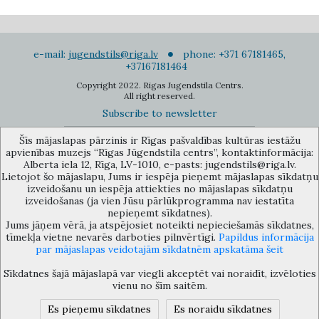
e-mail:
jugendstils@riga.lv
phone: +371 67181465,
+37167181464
Copyright 2022. Rigas Jugendstila Centrs.
All right reserved.
Subscribe to newsletter
Šīs mājaslapas pārzinis ir Rīgas pašvaldības kultūras iestāžu
apvienības muzejs “Rīgas Jūgendstila centrs”, kontaktinformācija:
Alberta iela 12, Rīga, LV-1010, e-pasts: jugendstils@riga.lv.
Lietojot šo mājaslapu, Jums ir iespēja pieņemt mājaslapas sīkdatņu
izveidošanu un iespēja attiekties no mājaslapas sīkdatņu
The Anti-Bureaucracy Centre of the Riga City Council (phone: 67026859,
izveidošanas (ja vien Jūsu pārlūkprogramma nav iestatīta
67012031, e-mail: bac@riga.lv) performs functions of a contact point in
nepieņemt sīkdatnes).
the Municipality of Riga, providing necessary protection and
Jums jāņem vērā, ja atspējosiet noteikti nepieciešamās sīkdatnes,
confidentiality to a person who informs about possible conflicts of
tīmekļa vietne nevarēs darboties pilnvērtīgi.
Papildus informācija
interest or other corrupt deals of officials in the Department or its
par mājaslapas veidotajām sīkdatnēm apskatāma šeit
subordinate bodies.
Sīkdatnes šajā mājaslapā var viegli akceptēt vai noraidīt, izvēloties
vienu no šīm saitēm.
Es pieņemu sīkdatnes
Es noraidu sīkdatnes