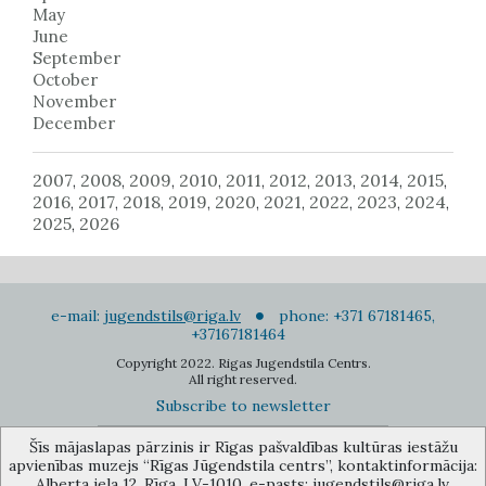
May
June
September
October
November
December
2007
2008
2009
2010
2011
2012
2013
2014
2015
,
,
,
,
,
,
,
,
,
2016
2017
2018
2019
2020
2021
2022
2023
2024
,
,
,
,
,
,
,
,
,
2025
2026
,
e-mail:
jugendstils@riga.lv
phone: +371 67181465,
+37167181464
Copyright 2022. Rigas Jugendstila Centrs.
All right reserved.
Subscribe to newsletter
Šīs mājaslapas pārzinis ir Rīgas pašvaldības kultūras iestāžu
apvienības muzejs “Rīgas Jūgendstila centrs”, kontaktinformācija:
Alberta iela 12, Rīga, LV-1010, e-pasts: jugendstils@riga.lv.