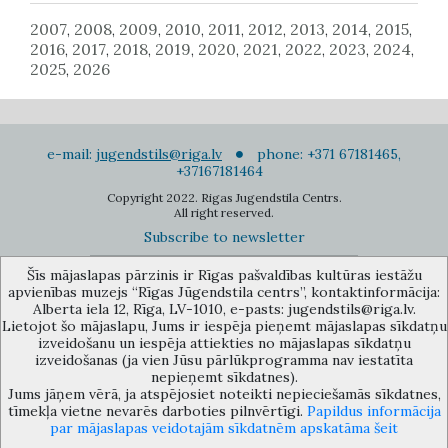
2007
2008
2009
2010
2011
2012
2013
2014
2015
,
,
,
,
,
,
,
,
,
2016
2017
2018
2019
2020
2021
2022
2023
2024
,
,
,
,
,
,
,
,
,
2025
2026
,
e-mail:
jugendstils@riga.lv
phone: +371 67181465,
+37167181464
Copyright 2022. Rigas Jugendstila Centrs.
All right reserved.
Subscribe to newsletter
Šīs mājaslapas pārzinis ir Rīgas pašvaldības kultūras iestāžu
apvienības muzejs “Rīgas Jūgendstila centrs”, kontaktinformācija:
Alberta iela 12, Rīga, LV-1010, e-pasts: jugendstils@riga.lv.
Lietojot šo mājaslapu, Jums ir iespēja pieņemt mājaslapas sīkdatņu
izveidošanu un iespēja attiekties no mājaslapas sīkdatņu
The Anti-Bureaucracy Centre of the Riga City Council (phone: 67026859,
izveidošanas (ja vien Jūsu pārlūkprogramma nav iestatīta
67012031, e-mail: bac@riga.lv) performs functions of a contact point in
nepieņemt sīkdatnes).
the Municipality of Riga, providing necessary protection and
Jums jāņem vērā, ja atspējosiet noteikti nepieciešamās sīkdatnes,
confidentiality to a person who informs about possible conflicts of
tīmekļa vietne nevarēs darboties pilnvērtīgi.
Papildus informācija
interest or other corrupt deals of officials in the Department or its
par mājaslapas veidotajām sīkdatnēm apskatāma šeit
subordinate bodies.