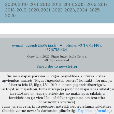
2009
2010
2011
2012
2013
2014
2015
2016
2017
,
,
,
,
,
,
,
,
,
2018
2019
2020
2021
2022
2023
2024
2025
,
,
,
,
,
,
,
,
2026
e-mail:
jugendstils@riga.lv
phone: +371 67181465,
+37167181464
Copyright 2022. Rigas Jugendstila Centrs.
All right reserved.
Subscribe to newsletter
Šīs mājaslapas pārzinis ir Rīgas pašvaldības kultūras iestāžu
apvienības muzejs “Rīgas Jūgendstila centrs”, kontaktinformācija:
Alberta iela 12, Rīga, LV-1010, e-pasts: jugendstils@riga.lv.
Lietojot šo mājaslapu, Jums ir iespēja pieņemt mājaslapas sīkdatņu
izveidošanu un iespēja attiekties no mājaslapas sīkdatņu
The Anti-Bureaucracy Centre of the Riga City Council (phone: 67026859,
izveidošanas (ja vien Jūsu pārlūkprogramma nav iestatīta
67012031, e-mail: bac@riga.lv) performs functions of a contact point in
nepieņemt sīkdatnes).
the Municipality of Riga, providing necessary protection and
Jums jāņem vērā, ja atspējosiet noteikti nepieciešamās sīkdatnes,
confidentiality to a person who informs about possible conflicts of
tīmekļa vietne nevarēs darboties pilnvērtīgi.
Papildus informācija
interest or other corrupt deals of officials in the Department or its