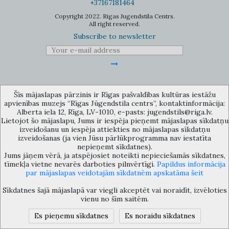
+37167181464
Copyright 2022. Rigas Jugendstila Centrs.
All right reserved.
Subscribe to newsletter
Šīs mājaslapas pārzinis ir Rīgas pašvaldības kultūras iestāžu
The Anti-Bureaucracy Centre of the Riga City Council (phone: 67026859,
apvienības muzejs “Rīgas Jūgendstila centrs”, kontaktinformācija:
67012031, e-mail: bac@riga.lv) performs functions of a contact point in
the Municipality of Riga, providing necessary protection and
Alberta iela 12, Rīga, LV-1010, e-pasts: jugendstils@riga.lv.
confidentiality to a person who informs about possible conflicts of
Lietojot šo mājaslapu, Jums ir iespēja pieņemt mājaslapas sīkdatņu
interest or other corrupt deals of officials in the Department or its
izveidošanu un iespēja attiekties no mājaslapas sīkdatņu
subordinate bodies.
izveidošanas (ja vien Jūsu pārlūkprogramma nav iestatīta
nepieņemt sīkdatnes).
Jums jāņem vērā, ja atspējosiet noteikti nepieciešamās sīkdatnes,
tīmekļa vietne nevarēs darboties pilnvērtīgi.
Papildus informācija
par mājaslapas veidotajām sīkdatnēm apskatāma šeit
Sīkdatnes šajā mājaslapā var viegli akceptēt vai noraidīt, izvēloties
vienu no šīm saitēm.
Es pieņemu sīkdatnes
Es noraidu sīkdatnes