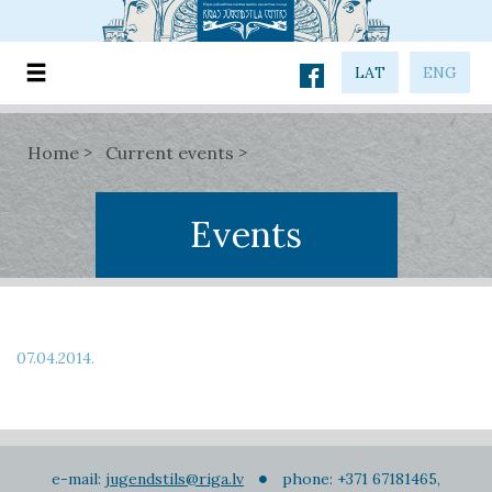
LAT
ENG
Home
Current events
Events
07.04.2014.
e-mail:
jugendstils@riga.lv
phone: +371 67181465,