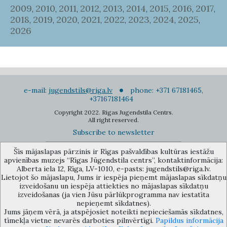
2009
2010
2011
2012
2013
2014
2015
2016
2017
,
,
,
,
,
,
,
,
,
2018
2019
2020
2021
2022
2023
2024
2025
,
,
,
,
,
,
,
,
2026
e-mail:
jugendstils@riga.lv
phone: +371 67181465,
+37167181464
Copyright 2022. Rigas Jugendstila Centrs.
All right reserved.
Subscribe to newsletter
Šīs mājaslapas pārzinis ir Rīgas pašvaldības kultūras iestāžu
apvienības muzejs “Rīgas Jūgendstila centrs”, kontaktinformācija:
Alberta iela 12, Rīga, LV-1010, e-pasts: jugendstils@riga.lv.
Lietojot šo mājaslapu, Jums ir iespēja pieņemt mājaslapas sīkdatņu
izveidošanu un iespēja attiekties no mājaslapas sīkdatņu
The Anti-Bureaucracy Centre of the Riga City Council (phone: 67026859,
izveidošanas (ja vien Jūsu pārlūkprogramma nav iestatīta
67012031, e-mail: bac@riga.lv) performs functions of a contact point in
nepieņemt sīkdatnes).
the Municipality of Riga, providing necessary protection and
Jums jāņem vērā, ja atspējosiet noteikti nepieciešamās sīkdatnes,
confidentiality to a person who informs about possible conflicts of
tīmekļa vietne nevarēs darboties pilnvērtīgi.
Papildus informācija
interest or other corrupt deals of officials in the Department or its