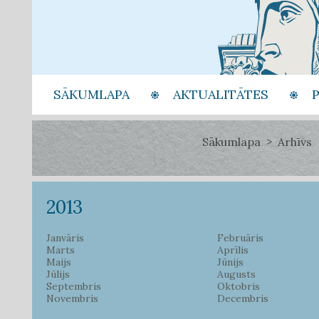
SĀKUMLAPA
AKTUALITĀTES
Sākumlapa
Arhīvs
2013
Janvāris
Februāris
Marts
Aprīlis
Maijs
Jūnijs
Jūlijs
Augusts
Septembris
Oktobris
Novembris
Decembris