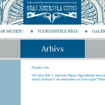
PAR MUZEJU
JŪGENDSTILS RĪGĀ
GALER
Arhīvs
Pasaku rīts
Vēl tikai līdz 3. martam Rīgas Jūgendstila muz
stāsti dzintarā" un mākslinieces Patrīcijas Tikn