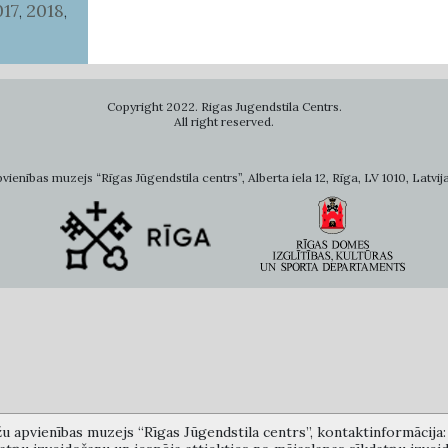
017
2018
,
,
Copyright 2022. Rigas Jugendstila Centrs.
All right reserved.
ienības muzejs “Rīgas Jūgendstila centrs”, Alberta iela 12, Rīga, LV 1010, Latvija
žu apvienības muzejs “Rīgas Jūgendstila centrs”, kontaktinformācija: A