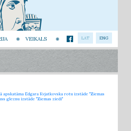
IJA
VEIKALS
LAT
ENG
ejā apskatāma Edgara Kvjatkovska rotu izstāde "Ziemas
uss gleznu izstāde "Ziemas ziedi"