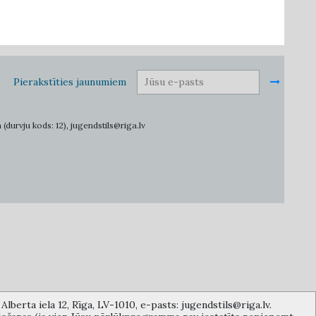
Pierakstīties jaunumiem
 (durvju kods: 12), jugendstils@riga.lv
lberta iela 12, Rīga, LV-1010, e-pasts: jugendstils@riga.lv.