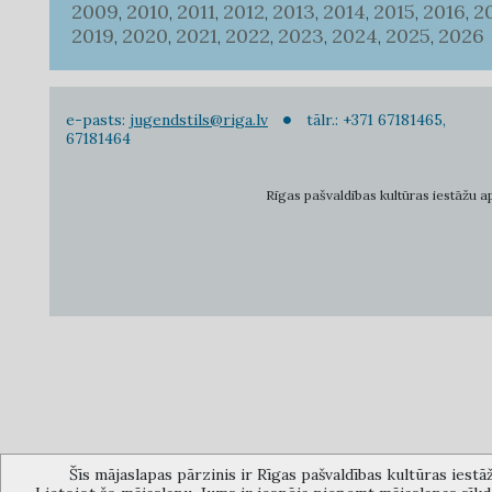
2009
2010
2011
2012
2013
2014
2015
2016
2
,
,
,
,
,
,
,
,
2019
2020
2021
2022
2023
2024
2025
2026
,
,
,
,
,
,
,
e-pasts:
jugendstils@riga.lv
tālr.: +371 67181465,
67181464
Rīgas pašvaldības kultūras iestāžu apv
Šīs mājaslapas pārzinis ir Rīgas pašvaldības kultūras iestā