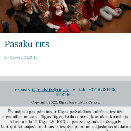
Pasaku rīts
26.01.—25.01.2013.
e-pasts:
jugendstils@riga.lv
tālr.: +371 67181465,
67181464
Copyright 2022. Rigas Jugendstila Centrs.
All right reserved.
Šīs mājaslapas pārzinis ir Rīgas pašvaldības kultūras iestāžu
Pierakstīties jaunumiem
apvienības muzejs “Rīgas Jūgendstila centrs”, kontaktinformācija:
Alberta iela 12, Rīga, LV-1010, e-pasts: jugendstils@riga.lv.
Lietojot šo mājaslapu, Jums ir iespēja pieņemt mājaslapas sīkdatņu