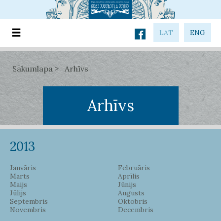
LAT
ENG
Sākumlapa
Arhīvs
Arhīvs
2013
Janvāris
Februāris
Marts
Aprīlis
Maijs
Jūnijs
Jūlijs
Augusts
Septembris
Oktobris
Novembris
Decembris