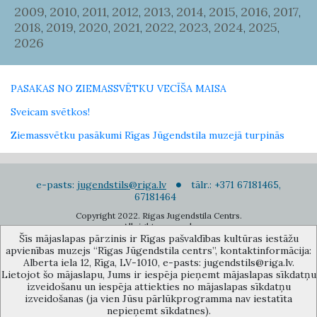
2009
2010
2011
2012
2013
2014
2015
2016
2017
,
,
,
,
,
,
,
,
,
2018
2019
2020
2021
2022
2023
2024
2025
,
,
,
,
,
,
,
,
2026
PASAKAS NO ZIEMASSVĒTKU VECĪŠA MAISA
Sveicam svētkos!
Ziemassvētku pasākumi Rīgas Jūgendstila muzejā turpinās
e-pasts:
jugendstils@riga.lv
tālr.: +371 67181465,
67181464
Copyright 2022. Rigas Jugendstila Centrs.
All right reserved.
Šīs mājaslapas pārzinis ir Rīgas pašvaldības kultūras iestāžu
Pierakstīties jaunumiem
apvienības muzejs “Rīgas Jūgendstila centrs”, kontaktinformācija:
Alberta iela 12, Rīga, LV-1010, e-pasts: jugendstils@riga.lv.
Lietojot šo mājaslapu, Jums ir iespēja pieņemt mājaslapas sīkdatņu
izveidošanu un iespēja attiekties no mājaslapas sīkdatņu
izveidošanas (ja vien Jūsu pārlūkprogramma nav iestatīta
nepieņemt sīkdatnes).