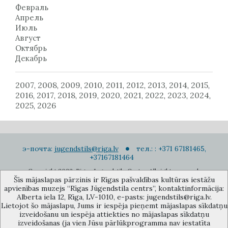
Февраль
Апрель
Июль
Август
Октябрь
Декабрь
2007
2008
2009
2010
2011
2012
2013
2014
2015
,
,
,
,
,
,
,
,
,
2016
2017
2018
2019
2020
2021
2022
2023
2024
,
,
,
,
,
,
,
,
,
2025
2026
,
э-почта:
jugendstils@riga.lv
тел.: : +371 67181465,
+37167181464
Copyright 2022. Rigas Jugendstila Centrs. All right reserved.
Šīs mājaslapas pārzinis ir Rīgas pašvaldības kultūras iestāžu
Подписаться на новости
apvienības muzejs “Rīgas Jūgendstila centrs”, kontaktinformācija:
Alberta iela 12, Rīga, LV-1010, e-pasts: jugendstils@riga.lv.
Lietojot šo mājaslapu, Jums ir iespēja pieņemt mājaslapas sīkdatņu
izveidošanu un iespēja attiekties no mājaslapas sīkdatņu
izveidošanas (ja vien Jūsu pārlūkprogramma nav iestatīta