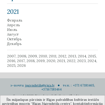
2021
Февраль
Апрель
Июль
Август
Октябрь
Декабрь
2007
2008
2009
2010
2011
2012
2013
2014
2015
,
,
,
,
,
,
,
,
,
2016
2017
2018
2019
2020
2021
2022
2023
2024
,
,
,
,
,
,
,
,
,
2025
2026
,
э-почта:
jugendstils@riga.lv
тел.: : +371 67181465,
+37167181464
Copyright 2022. Rigas Jugendstila Centrs. All right reserved.
Šīs mājaslapas pārzinis ir Rīgas pašvaldības kultūras iestāžu
Подписаться на новости
apvienības muzejs “Rīgas Jūgendstila centrs”, kontaktinformācija: