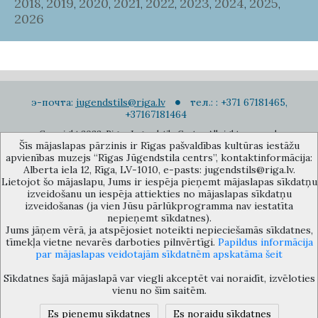
2018
2019
2020
2021
2022
2023
2024
2025
,
,
,
,
,
,
,
,
2026
э-почта:
jugendstils@riga.lv
тел.: : +371 67181465,
+37167181464
Copyright 2022. Rigas Jugendstila Centrs. All right reserved.
Šīs mājaslapas pārzinis ir Rīgas pašvaldības kultūras iestāžu
Подписаться на новости
apvienības muzejs “Rīgas Jūgendstila centrs”, kontaktinformācija:
Alberta iela 12, Rīga, LV-1010, e-pasts: jugendstils@riga.lv.
Lietojot šo mājaslapu, Jums ir iespēja pieņemt mājaslapas sīkdatņu
izveidošanu un iespēja attiekties no mājaslapas sīkdatņu
izveidošanas (ja vien Jūsu pārlūkprogramma nav iestatīta
nepieņemt sīkdatnes).
Jums jāņem vērā, ja atspējosiet noteikti nepieciešamās sīkdatnes,
Музей объединения культурных учереждений Рижского
tīmekļa vietne nevarēs darboties pilnvērtīgi.
Papildus informācija
самоуправления «Рижский центр югендстиля», улица Альберта 12,
par mājaslapas veidotajām sīkdatnēm apskatāma šeit
Рига, LV 1010, Латвия (дверной код: 12), jugendstils@riga.lv
Sīkdatnes šajā mājaslapā var viegli akceptēt vai noraidīt, izvēloties
vienu no šīm saitēm.
Es pieņemu sīkdatnes
Es noraidu sīkdatnes