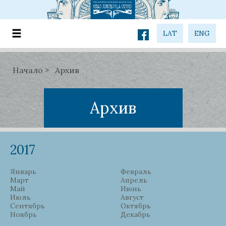
LAT
ENG
Начало
Архив
Архив
2017
Январь
Февраль
Март
Апрель
Май
Июнь
Июль
Август
Сентябрь
Октябрь
Ноябрь
Декабрь