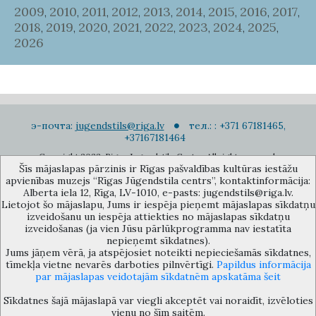
2009
2010
2011
2012
2013
2014
2015
2016
2017
,
,
,
,
,
,
,
,
,
2018
2019
2020
2021
2022
2023
2024
2025
,
,
,
,
,
,
,
,
2026
э-почта:
jugendstils@riga.lv
тел.: : +371 67181465,
+37167181464
Copyright 2022. Rigas Jugendstila Centrs. All right reserved.
Šīs mājaslapas pārzinis ir Rīgas pašvaldības kultūras iestāžu
Подписаться на новости
apvienības muzejs “Rīgas Jūgendstila centrs”, kontaktinformācija:
Alberta iela 12, Rīga, LV-1010, e-pasts: jugendstils@riga.lv.
Lietojot šo mājaslapu, Jums ir iespēja pieņemt mājaslapas sīkdatņu
izveidošanu un iespēja attiekties no mājaslapas sīkdatņu
izveidošanas (ja vien Jūsu pārlūkprogramma nav iestatīta
nepieņemt sīkdatnes).
Jums jāņem vērā, ja atspējosiet noteikti nepieciešamās sīkdatnes,
Музей объединения культурных учереждений Рижского
tīmekļa vietne nevarēs darboties pilnvērtīgi.
Papildus informācija
самоуправления «Рижский центр югендстиля», улица Альберта 12,
par mājaslapas veidotajām sīkdatnēm apskatāma šeit
Рига, LV 1010, Латвия (дверной код: 12), jugendstils@riga.lv
Sīkdatnes šajā mājaslapā var viegli akceptēt vai noraidīt, izvēloties
vienu no šīm saitēm.