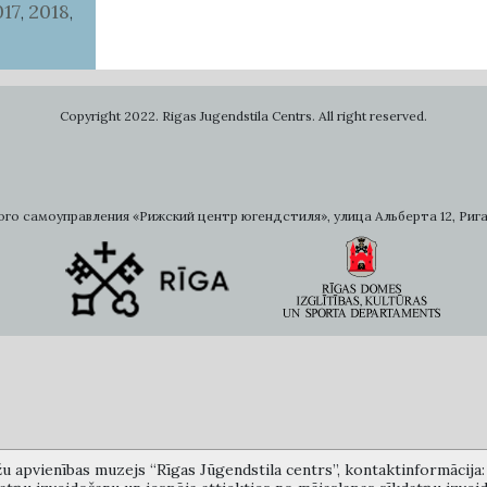
017
2018
,
,
Copyright 2022. Rigas Jugendstila Centrs. All right reserved.
самоуправления «Рижский центр югендстиля», улица Альберта 12, Рига, LV 
žu apvienības muzejs “Rīgas Jūgendstila centrs”, kontaktinformācija: A