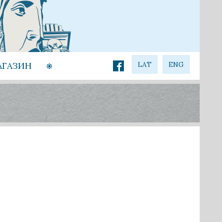
АГАЗИН
LAT
ENG