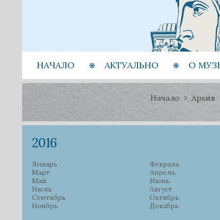
НАЧАЛО
АКТУАЛЬНО
О МУЗ
Начало
Архив
2016
Январь
Февраль
Март
Апрель
Май
Июнь
Июль
Август
Сентябрь
Октябрь
Ноябрь
Декабрь