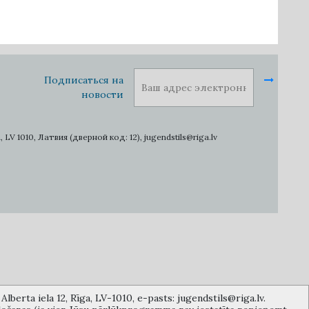
Подписаться на
новости
1010, Латвия (дверной код: 12), jugendstils@riga.lv
lberta iela 12, Rīga, LV-1010, e-pasts: jugendstils@riga.lv.