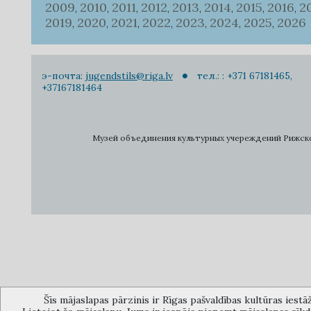
2009
2010
2011
2012
2013
2014
2015
2016
2
,
,
,
,
,
,
,
,
2019
2020
2021
2022
2023
2024
2025
2026
,
,
,
,
,
,
,
э-почта:
jugendstils@riga.lv
тел.: : +371 67181465,
+37167181464
Музей объединения культурных учереждений Рижского 
Šīs mājaslapas pārzinis ir Rīgas pašvaldības kultūras iestā