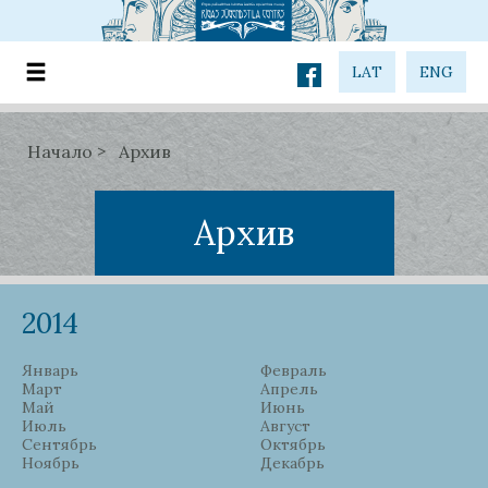
LAT
ENG
Начало
Архив
Архив
2014
Январь
Февраль
Март
Апрель
Май
Июнь
Июль
Август
Сентябрь
Октябрь
Ноябрь
Декабрь