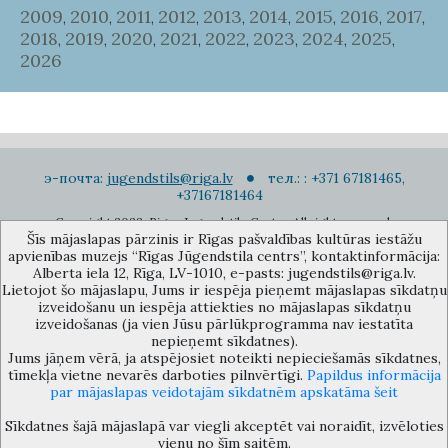
2009
2010
2011
2012
2013
2014
2015
2016
2017
,
,
,
,
,
,
,
,
,
2018
2019
2020
2021
2022
2023
2024
2025
,
,
,
,
,
,
,
,
2026
э-почта:
jugendstils@riga.lv
тел.: : +371 67181465,
+37167181464
Copyright 2022. Rigas Jugendstila Centrs. All right reserved.
Šīs mājaslapas pārzinis ir Rīgas pašvaldības kultūras iestāžu
Подписаться на новости
apvienības muzejs “Rīgas Jūgendstila centrs”, kontaktinformācija:
Alberta iela 12, Rīga, LV-1010, e-pasts: jugendstils@riga.lv.
Lietojot šo mājaslapu, Jums ir iespēja pieņemt mājaslapas sīkdatņu
izveidošanu un iespēja attiekties no mājaslapas sīkdatņu
izveidošanas (ja vien Jūsu pārlūkprogramma nav iestatīta
nepieņemt sīkdatnes).
Jums jāņem vērā, ja atspējosiet noteikti nepieciešamās sīkdatnes,
Музей объединения культурных учереждений Рижского
tīmekļa vietne nevarēs darboties pilnvērtīgi.
Papildus informācija
самоуправления «Рижский центр югендстиля», улица Альберта 12,
par mājaslapas veidotajām sīkdatnēm apskatāma šeit
Рига, LV 1010, Латвия (дверной код: 12), jugendstils@riga.lv
Sīkdatnes šajā mājaslapā var viegli akceptēt vai noraidīt, izvēloties
vienu no šīm saitēm.