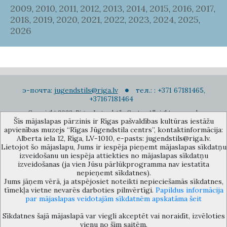
2009
2010
2011
2012
2013
2014
2015
2016
2017
,
,
,
,
,
,
,
,
,
2018
2019
2020
2021
2022
2023
2024
2025
,
,
,
,
,
,
,
,
2026
э-почта:
jugendstils@riga.lv
тел.: : +371 67181465,
+37167181464
Copyright 2022. Rigas Jugendstila Centrs. All right reserved.
Šīs mājaslapas pārzinis ir Rīgas pašvaldības kultūras iestāžu
Подписаться на новости
apvienības muzejs “Rīgas Jūgendstila centrs”, kontaktinformācija:
Alberta iela 12, Rīga, LV-1010, e-pasts: jugendstils@riga.lv.
Lietojot šo mājaslapu, Jums ir iespēja pieņemt mājaslapas sīkdatņu
izveidošanu un iespēja attiekties no mājaslapas sīkdatņu
izveidošanas (ja vien Jūsu pārlūkprogramma nav iestatīta
nepieņemt sīkdatnes).
Jums jāņem vērā, ja atspējosiet noteikti nepieciešamās sīkdatnes,
Музей объединения культурных учереждений Рижского
tīmekļa vietne nevarēs darboties pilnvērtīgi.
Papildus informācija
самоуправления «Рижский центр югендстиля», улица Альберта 12,
par mājaslapas veidotajām sīkdatnēm apskatāma šeit
Рига, LV 1010, Латвия (дверной код: 12), jugendstils@riga.lv
Sīkdatnes šajā mājaslapā var viegli akceptēt vai noraidīt, izvēloties
vienu no šīm saitēm.