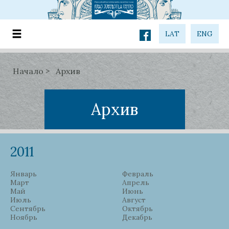
LAT
ENG
Начало
Архив
Архив
2011
Январь
Февраль
Март
Апрель
Май
Июнь
Июль
Август
Сентябрь
Октябрь
Ноябрь
Декабрь