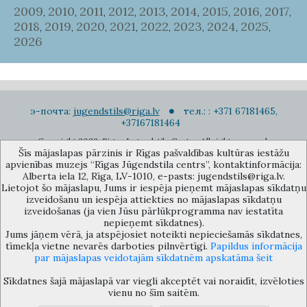
2009
2010
2011
2012
2013
2014
2015
2016
2017
,
,
,
,
,
,
,
,
,
2018
2019
2020
2021
2022
2023
2024
2025
,
,
,
,
,
,
,
,
2026
э-почта:
jugendstils@riga.lv
тел.: : +371 67181465,
+37167181464
Copyright 2022. Rigas Jugendstila Centrs. All right reserved.
Šīs mājaslapas pārzinis ir Rīgas pašvaldības kultūras iestāžu
Подписаться на новости
apvienības muzejs “Rīgas Jūgendstila centrs”, kontaktinformācija:
Alberta iela 12, Rīga, LV-1010, e-pasts: jugendstils@riga.lv.
Lietojot šo mājaslapu, Jums ir iespēja pieņemt mājaslapas sīkdatņu
izveidošanu un iespēja attiekties no mājaslapas sīkdatņu
izveidošanas (ja vien Jūsu pārlūkprogramma nav iestatīta
nepieņemt sīkdatnes).
Jums jāņem vērā, ja atspējosiet noteikti nepieciešamās sīkdatnes,
Музей объединения культурных учереждений Рижского
tīmekļa vietne nevarēs darboties pilnvērtīgi.
Papildus informācija
самоуправления «Рижский центр югендстиля», улица Альберта 12,
par mājaslapas veidotajām sīkdatnēm apskatāma šeit
Рига, LV 1010, Латвия (дверной код: 12), jugendstils@riga.lv
Sīkdatnes šajā mājaslapā var viegli akceptēt vai noraidīt, izvēloties
vienu no šīm saitēm.