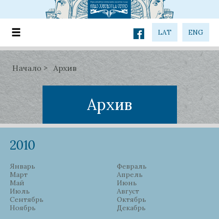
LAT
ENG
Начало
Архив
Архив
2010
Январь
Февраль
Март
Апрель
Май
Июнь
Июль
Август
Сентябрь
Октябрь
Ноябрь
Декабрь