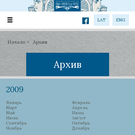
LAT
ENG
Начало
Архив
Архив
2009
Январь
Февраль
Март
Апрель
Май
Июнь
Июль
Август
Сентябрь
Октябрь
Ноябрь
Декабрь