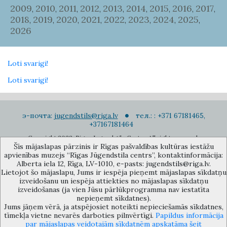
2009
2010
2011
2012
2013
2014
2015
2016
2017
,
,
,
,
,
,
,
,
,
2018
2019
2020
2021
2022
2023
2024
2025
,
,
,
,
,
,
,
,
2026
Loti svarigi!
Loti svarigi!
э-почта:
jugendstils@riga.lv
тел.: : +371 67181465,
+37167181464
Copyright 2022. Rigas Jugendstila Centrs. All right reserved.
Šīs mājaslapas pārzinis ir Rīgas pašvaldības kultūras iestāžu
Подписаться на новости
apvienības muzejs “Rīgas Jūgendstila centrs”, kontaktinformācija:
Alberta iela 12, Rīga, LV-1010, e-pasts: jugendstils@riga.lv.
Lietojot šo mājaslapu, Jums ir iespēja pieņemt mājaslapas sīkdatņu
izveidošanu un iespēja attiekties no mājaslapas sīkdatņu
izveidošanas (ja vien Jūsu pārlūkprogramma nav iestatīta
nepieņemt sīkdatnes).
Jums jāņem vērā, ja atspējosiet noteikti nepieciešamās sīkdatnes,
Музей объединения культурных учереждений Рижского
tīmekļa vietne nevarēs darboties pilnvērtīgi.
Papildus informācija
самоуправления «Рижский центр югендстиля», улица Альберта 12,
par mājaslapas veidotajām sīkdatnēm apskatāma šeit
Рига, LV 1010, Латвия (дверной код: 12), jugendstils@riga.lv