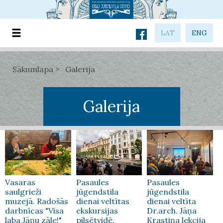
LAT
ENG
Sākumlapa
Galerija
Galerija
Vasaras
Pasaules
Pasaules
saulgrieži
jūgendstila
jūgendstila
muzejā. Radošās
dienai veltītas
dienai veltīta
darbnīcas "Visa
ekskursijas
Dr.arch. Jāņa
laba Jāņu zāle!"
pilsētvidē.
Krastiņa lekcija