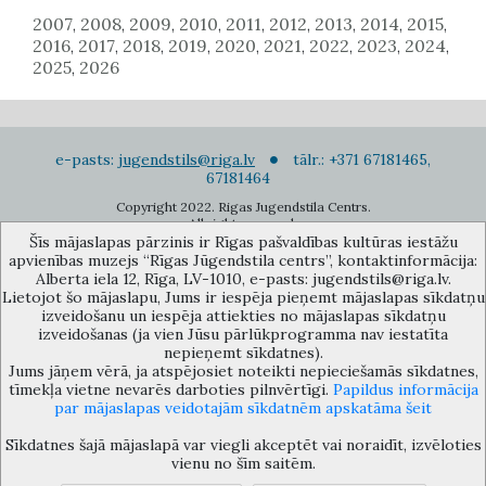
2007
2008
2009
2010
2011
2012
2013
2014
2015
,
,
,
,
,
,
,
,
,
2016
2017
2018
2019
2020
2021
2022
2023
2024
,
,
,
,
,
,
,
,
,
2025
2026
,
e-pasts:
jugendstils@riga.lv
tālr.: +371 67181465,
67181464
Copyright 2022. Rigas Jugendstila Centrs.
All right reserved.
Šīs mājaslapas pārzinis ir Rīgas pašvaldības kultūras iestāžu
Pierakstīties jaunumiem
apvienības muzejs “Rīgas Jūgendstila centrs”, kontaktinformācija:
Alberta iela 12, Rīga, LV-1010, e-pasts: jugendstils@riga.lv.
Lietojot šo mājaslapu, Jums ir iespēja pieņemt mājaslapas sīkdatņu
izveidošanu un iespēja attiekties no mājaslapas sīkdatņu
izveidošanas (ja vien Jūsu pārlūkprogramma nav iestatīta
nepieņemt sīkdatnes).
Jums jāņem vērā, ja atspējosiet noteikti nepieciešamās sīkdatnes,
Rīgas pašvaldības kultūras iestāžu apvienības muzejs “Rīgas Jūgendstila
tīmekļa vietne nevarēs darboties pilnvērtīgi.
Papildus informācija
centrs”, Alberta iela 12, Rīga, LV 1010, Latvija (durvju kods: 12),
par mājaslapas veidotajām sīkdatnēm apskatāma šeit
jugendstils@riga.lv
Sīkdatnes šajā mājaslapā var viegli akceptēt vai noraidīt, izvēloties
vienu no šīm saitēm.