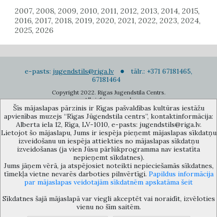
2007
2008
2009
2010
2011
2012
2013
2014
2015
,
,
,
,
,
,
,
,
,
2016
2017
2018
2019
2020
2021
2022
2023
2024
,
,
,
,
,
,
,
,
,
2025
2026
,
e-pasts:
jugendstils@riga.lv
tālr.: +371 67181465,
67181464
Copyright 2022. Rigas Jugendstila Centrs.
All right reserved.
Šīs mājaslapas pārzinis ir Rīgas pašvaldības kultūras iestāžu
Pierakstīties jaunumiem
apvienības muzejs “Rīgas Jūgendstila centrs”, kontaktinformācija:
Alberta iela 12, Rīga, LV-1010, e-pasts: jugendstils@riga.lv.
Lietojot šo mājaslapu, Jums ir iespēja pieņemt mājaslapas sīkdatņu
izveidošanu un iespēja attiekties no mājaslapas sīkdatņu
izveidošanas (ja vien Jūsu pārlūkprogramma nav iestatīta
nepieņemt sīkdatnes).
Jums jāņem vērā, ja atspējosiet noteikti nepieciešamās sīkdatnes,
Rīgas pašvaldības kultūras iestāžu apvienības muzejs “Rīgas Jūgendstila
tīmekļa vietne nevarēs darboties pilnvērtīgi.
Papildus informācija
centrs”, Alberta iela 12, Rīga, LV 1010, Latvija (durvju kods: 12),
par mājaslapas veidotajām sīkdatnēm apskatāma šeit
jugendstils@riga.lv
Sīkdatnes šajā mājaslapā var viegli akceptēt vai noraidīt, izvēloties
vienu no šīm saitēm.