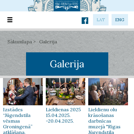
LAT
ENG
Sākumlapa
Galerija
Galerija
Izstādes
Lieldienas 2025
Lieldienu olu
“Jūgendstila
15.04.2025.
krāsošanas
vēsmas
-20.04.2025.
darbnīcas
Groningenā”
muzejā "Rīgas
atklāšana,
Jūgendstila