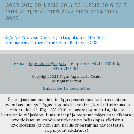
2009
2010
2011
2012
2013
2014
2015
2016
2017
,
,
,
,
,
,
,
,
,
2018
2019
2020
2021
2022
2023
2024
2025
,
,
,
,
,
,
,
,
2026
Riga Art Nouveau Centre participation in the 16th
International Travel Trade Fair „Balttour 2009”
e-mail:
jugendstils@riga.lv
phone: +371 67181465,
+37167181464
Copyright 2022. Rigas Jugendstila Centrs.
All right reserved.
Subscribe to newsletter
Šīs mājaslapas pārzinis ir Rīgas pašvaldības kultūras iestāžu
apvienības muzejs “Rīgas Jūgendstila centrs”, kontaktinformācija:
Alberta iela 12, Rīga, LV-1010, e-pasts: jugendstils@riga.lv.
Lietojot šo mājaslapu, Jums ir iespēja pieņemt mājaslapas sīkdatņu
izveidošanu un iespēja attiekties no mājaslapas sīkdatņu
The Anti-Bureaucracy Centre of the Riga City Council (phone: 67026859,
izveidošanas (ja vien Jūsu pārlūkprogramma nav iestatīta
67012031, e-mail: bac@riga.lv) performs functions of a contact point in
nepieņemt sīkdatnes).
the Municipality of Riga, providing necessary protection and