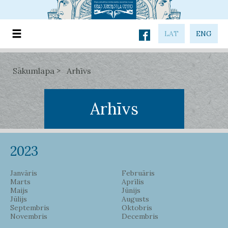
LAT
ENG
Sākumlapa
Arhīvs
Arhīvs
2023
Janvāris
Februāris
Marts
Aprīlis
Maijs
Jūnijs
Jūlijs
Augusts
Septembris
Oktobris
Novembris
Decembris