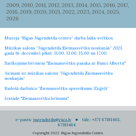
2009
2010
2011
2012
2013
2014
2015
2016
2017
,
,
,
,
,
,
,
,
,
2018
2019
2020
2021
2022
2023
2024
2025
,
,
,
,
,
,
,
,
2026
Muzeja “Rīgas Jūgendstila centrs” darba laiks svētkos
Mūzikas salons “Jūgendstila Ziemassvētku noskaņās” 2023.
gada 16. decembrī plkst. 11.00, 13.00, 15.00 un 17.00.
Sarīkojums bērniem "Ziemassvētku pasaka ar Runci Albertu"
Aicinam uz mūzikas salonu “Jūgendstila Ziemassvētku
noskaņās”
Radošā darbnīca “Ziemassvētku apsveikums. Eņģeļi.”
Izstāde "Ziemassvētku brīnums"
e-pasts:
jugendstils@riga.lv
tālr.: +371 67181465,
67181464
Copyright 2022. Rigas Jugendstila Centrs.