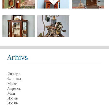
Arhīvs
Январь
Февраль
Март
Апрель
Май
Июнь
Июль