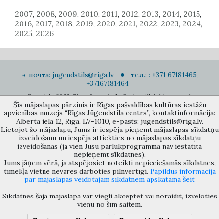
2007
2008
2009
2010
2011
2012
2013
2014
2015
,
,
,
,
,
,
,
,
,
2016
2017
2018
2019
2020
2021
2022
2023
2024
,
,
,
,
,
,
,
,
,
2025
2026
,
э-почта:
jugendstils@riga.lv
тел.: : +371 67181465,
+37167181464
Copyright 2022. Rigas Jugendstila Centrs. All right reserved.
Šīs mājaslapas pārzinis ir Rīgas pašvaldības kultūras iestāžu
Подписаться на новости
apvienības muzejs “Rīgas Jūgendstila centrs”, kontaktinformācija:
Alberta iela 12, Rīga, LV-1010, e-pasts: jugendstils@riga.lv.
Lietojot šo mājaslapu, Jums ir iespēja pieņemt mājaslapas sīkdatņu
izveidošanu un iespēja attiekties no mājaslapas sīkdatņu
izveidošanas (ja vien Jūsu pārlūkprogramma nav iestatīta
nepieņemt sīkdatnes).
Jums jāņem vērā, ja atspējosiet noteikti nepieciešamās sīkdatnes,
Музей объединения культурных учереждений Рижского
tīmekļa vietne nevarēs darboties pilnvērtīgi.
Papildus informācija
самоуправления «Рижский центр югендстиля», улица Альберта 12,
par mājaslapas veidotajām sīkdatnēm apskatāma šeit
Рига, LV 1010, Латвия (дверной код: 12), jugendstils@riga.lv
Sīkdatnes šajā mājaslapā var viegli akceptēt vai noraidīt, izvēloties
vienu no šīm saitēm.