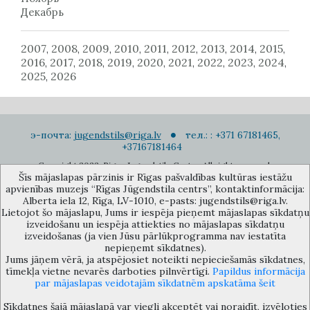
Декабрь
2007
2008
2009
2010
2011
2012
2013
2014
2015
,
,
,
,
,
,
,
,
,
2016
2017
2018
2019
2020
2021
2022
2023
2024
,
,
,
,
,
,
,
,
,
2025
2026
,
э-почта:
jugendstils@riga.lv
тел.: : +371 67181465,
+37167181464
Copyright 2022. Rigas Jugendstila Centrs. All right reserved.
Šīs mājaslapas pārzinis ir Rīgas pašvaldības kultūras iestāžu
Подписаться на новости
apvienības muzejs “Rīgas Jūgendstila centrs”, kontaktinformācija:
Alberta iela 12, Rīga, LV-1010, e-pasts: jugendstils@riga.lv.
Lietojot šo mājaslapu, Jums ir iespēja pieņemt mājaslapas sīkdatņu
izveidošanu un iespēja attiekties no mājaslapas sīkdatņu
izveidošanas (ja vien Jūsu pārlūkprogramma nav iestatīta
nepieņemt sīkdatnes).
Jums jāņem vērā, ja atspējosiet noteikti nepieciešamās sīkdatnes,
Музей объединения культурных учереждений Рижского
tīmekļa vietne nevarēs darboties pilnvērtīgi.
Papildus informācija
самоуправления «Рижский центр югендстиля», улица Альберта 12,
par mājaslapas veidotajām sīkdatnēm apskatāma šeit
Рига, LV 1010, Латвия (дверной код: 12), jugendstils@riga.lv
Sīkdatnes šajā mājaslapā var viegli akceptēt vai noraidīt, izvēloties