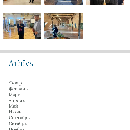
Arhīvs
Январь
Февраль
Март
Апрель
Май
Июнь
Сентябрь
Октябрь
Ноябрь