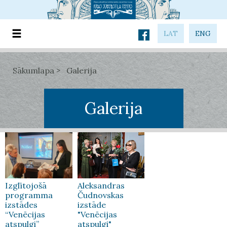
LAT
ENG
Sākumlapa
Galerija
Galerija
Izglītojošā
Aleksandras
programma
Čudnovskas
izstādes
izstāde
“Venēcijas
"Venēcijas
atspulgi”
atspulgi"