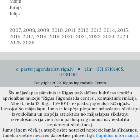
Maijs
Jūnijs
Jūlijs
2007
2008
2009
2010
2011
2012
2013
2014
2015
,
,
,
,
,
,
,
,
,
2016
2017
2018
2019
2020
2021
2022
2023
2024
,
,
,
,
,
,
,
,
,
2025
2026
,
e-pasts:
jugendstils@riga.lv
tālr.: +371 67181465,
67181464
Copyright 2022. Rigas Jugendstila Centrs.
All right reserved.
Šīs mājaslapas pārzinis ir Rīgas pašvaldības kultūras iestāžu
Pierakstīties jaunumiem
apvienības muzejs “Rīgas Jūgendstila centrs”, kontaktinformācija:
Alberta iela 12, Rīga, LV-1010, e-pasts: jugendstils@riga.lv.
Lietojot šo mājaslapu, Jums ir iespēja pieņemt mājaslapas sīkdatņu
izveidošanu un iespēja attiekties no mājaslapas sīkdatņu
izveidošanas (ja vien Jūsu pārlūkprogramma nav iestatīta
nepieņemt sīkdatnes).
Jums jāņem vērā, ja atspējosiet noteikti nepieciešamās sīkdatnes,
Rīgas pašvaldības kultūras iestāžu apvienības muzejs “Rīgas Jūgendstila
tīmekļa vietne nevarēs darboties pilnvērtīgi.
Papildus informācija
centrs”, Alberta iela 12, Rīga, LV 1010, Latvija (durvju kods: 12),