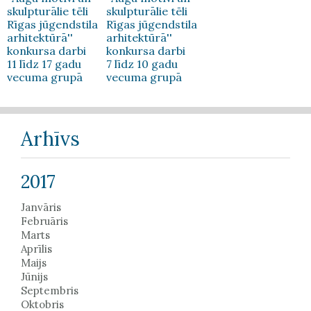
skulpturālie tēli
skulpturālie tēli
Rīgas jūgendstila
Rīgas jūgendstila
arhitektūrā''
arhitektūrā''
konkursa darbi
konkursa darbi
11 līdz 17 gadu
7 līdz 10 gadu
vecuma grupā
vecuma grupā
Arhīvs
2017
Janvāris
Februāris
Marts
Aprīlis
Maijs
Jūnijs
Septembris
Oktobris