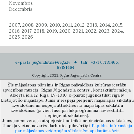
Novembris
Decembris
2007
2008
2009
2010
2011
2012
2013
2014
2015
,
,
,
,
,
,
,
,
,
2016
2017
2018
2019
2020
2021
2022
2023
2024
,
,
,
,
,
,
,
,
,
2025
2026
,
e-pasts:
jugendstils@riga.lv
tālr.: +371 67181465,
67181464
Copyright 2022. Rigas Jugendstila Centrs.
All right reserved.
Šīs mājaslapas pārzinis ir Rīgas pašvaldības kultūras iestāžu
Pierakstīties jaunumiem
apvienības muzejs “Rīgas Jūgendstila centrs”, kontaktinformācija:
Alberta iela 12, Rīga, LV-1010, e-pasts: jugendstils@riga.lv.
Lietojot šo mājaslapu, Jums ir iespēja pieņemt mājaslapas sīkdatņu
izveidošanu un iespēja attiekties no mājaslapas sīkdatņu
izveidošanas (ja vien Jūsu pārlūkprogramma nav iestatīta
nepieņemt sīkdatnes).
Jums jāņem vērā, ja atspējosiet noteikti nepieciešamās sīkdatnes,
Rīgas pašvaldības kultūras iestāžu apvienības muzejs “Rīgas Jūgendstila
tīmekļa vietne nevarēs darboties pilnvērtīgi.
Papildus informācija
centrs”, Alberta iela 12, Rīga, LV 1010, Latvija (durvju kods: 12),
par mājaslapas veidotajām sīkdatnēm apskatāma šeit
jugendstils@riga.lv