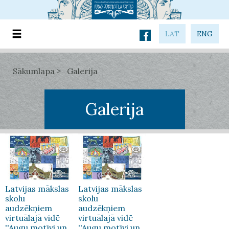
LAT
ENG
Sākumlapa
Galerija
Galerija
Latvijas mākslas
Latvijas mākslas
skolu
skolu
audzēkņiem
audzēkņiem
virtuālajā vidē
virtuālajā vidē
''Augu motīvi un
''Augu motīvi un