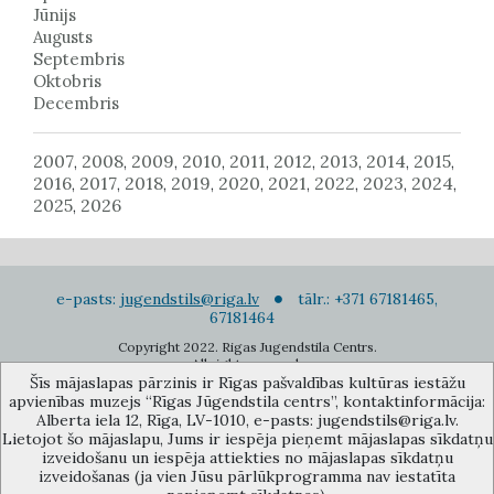
Jūnijs
Augusts
Septembris
Oktobris
Decembris
2007
2008
2009
2010
2011
2012
2013
2014
2015
,
,
,
,
,
,
,
,
,
2016
2017
2018
2019
2020
2021
2022
2023
2024
,
,
,
,
,
,
,
,
,
2025
2026
,
e-pasts:
jugendstils@riga.lv
tālr.: +371 67181465,
67181464
Copyright 2022. Rigas Jugendstila Centrs.
All right reserved.
Šīs mājaslapas pārzinis ir Rīgas pašvaldības kultūras iestāžu
Pierakstīties jaunumiem
apvienības muzejs “Rīgas Jūgendstila centrs”, kontaktinformācija:
Alberta iela 12, Rīga, LV-1010, e-pasts: jugendstils@riga.lv.
Lietojot šo mājaslapu, Jums ir iespēja pieņemt mājaslapas sīkdatņu
izveidošanu un iespēja attiekties no mājaslapas sīkdatņu
izveidošanas (ja vien Jūsu pārlūkprogramma nav iestatīta