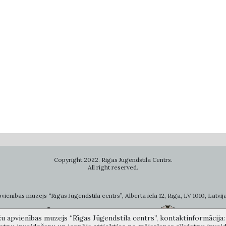
Copyright 2022. Rigas Jugendstila Centrs.
All right reserved.
ienības muzejs “Rīgas Jūgendstila centrs”, Alberta iela 12, Rīga, LV 1010, Latvija
žu apvienības muzejs “Rīgas Jūgendstila centrs”, kontaktinformācija: A