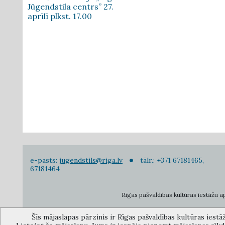
Jūgendstila centrs” 27.
aprīlī plkst. 17.00
e-pasts:
jugendstils@riga.lv
tālr.: +371 67181465,
67181464
Rīgas pašvaldības kultūras iestāžu apv
Šīs mājaslapas pārzinis ir Rīgas pašvaldības kultūras iestā