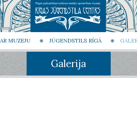
PAR MUZEJU
JŪGENDSTILS RĪGĀ
GALER
Galerija