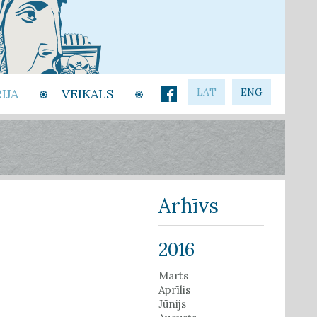
IJA
VEIKALS
LAT
ENG
Arhīvs
2016
Marts
Aprīlis
Jūnijs