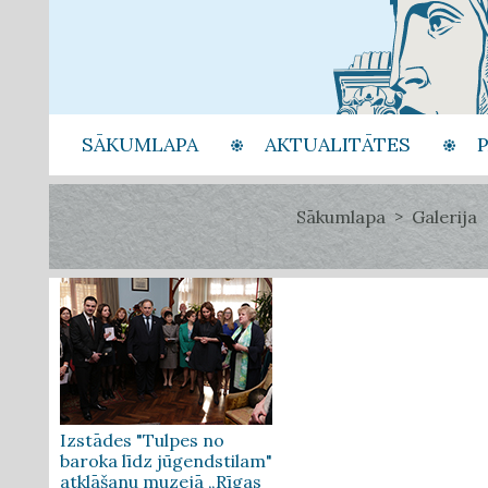
SĀKUMLAPA
AKTUALITĀTES
Sākumlapa
Galerija
Izstādes "Tulpes no
baroka līdz jūgendstilam"
atklāšanu muzejā „Rīgas