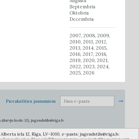
Augusts
Septembris
Oktobris
Decembris
2007
2008
2009
,
,
,
2010
2011
2012
,
,
,
2013
2014
2015
,
,
,
2016
2017
2018
,
,
,
2019
2020
2021
,
,
,
2022
2023
2024
,
,
,
2025
2026
,
Pierakstīties jaunumiem
 (durvju kods: 12), jugendstils@riga.lv
lberta iela 12, Rīga, LV-1010, e-pasts: jugendstils@riga.lv.