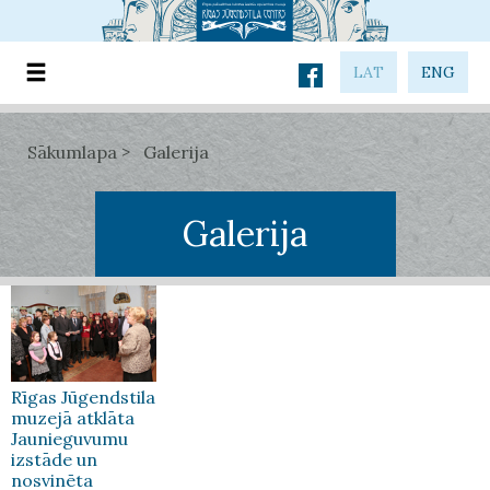
LAT
ENG
Sākumlapa
Galerija
Galerija
Rīgas Jūgendstila
muzejā atklāta
Jaunieguvumu
izstāde un
nosvinēta