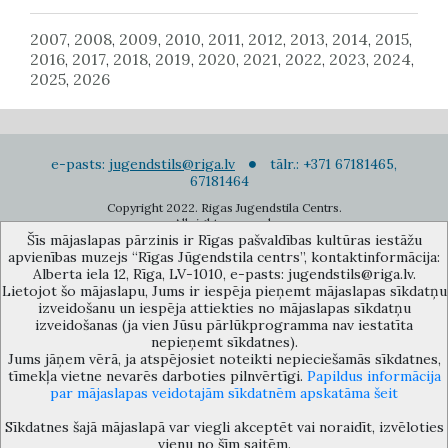
2007
2008
2009
2010
2011
2012
2013
2014
2015
,
,
,
,
,
,
,
,
,
2016
2017
2018
2019
2020
2021
2022
2023
2024
,
,
,
,
,
,
,
,
,
2025
2026
,
e-pasts:
jugendstils@riga.lv
tālr.: +371 67181465,
67181464
Copyright 2022. Rigas Jugendstila Centrs.
All right reserved.
Šīs mājaslapas pārzinis ir Rīgas pašvaldības kultūras iestāžu
Pierakstīties jaunumiem
apvienības muzejs “Rīgas Jūgendstila centrs”, kontaktinformācija:
Alberta iela 12, Rīga, LV-1010, e-pasts: jugendstils@riga.lv.
Lietojot šo mājaslapu, Jums ir iespēja pieņemt mājaslapas sīkdatņu
izveidošanu un iespēja attiekties no mājaslapas sīkdatņu
izveidošanas (ja vien Jūsu pārlūkprogramma nav iestatīta
nepieņemt sīkdatnes).
Jums jāņem vērā, ja atspējosiet noteikti nepieciešamās sīkdatnes,
Rīgas pašvaldības kultūras iestāžu apvienības muzejs “Rīgas Jūgendstila
tīmekļa vietne nevarēs darboties pilnvērtīgi.
Papildus informācija
centrs”, Alberta iela 12, Rīga, LV 1010, Latvija (durvju kods: 12),
par mājaslapas veidotajām sīkdatnēm apskatāma šeit
jugendstils@riga.lv
Sīkdatnes šajā mājaslapā var viegli akceptēt vai noraidīt, izvēloties
vienu no šīm saitēm.