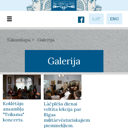
LAT
ENG
Sākumlapa
Galerija
Galerija
Koklētāju
Lāčplēša dienai
ansambļa
veltīta lekcija par
"Teiksma"
Rīgas
koncerts.
militārvēsturiskajiem
pieminekļiem.