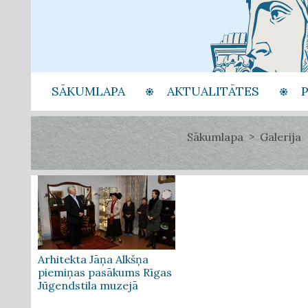
SĀKUMLAPA
AKTUALITĀTES
Sākumlapa
Galerija
Arhitekta Jāņa Alkšņa
piemiņas pasākums Rīgas
Jūgendstila muzejā