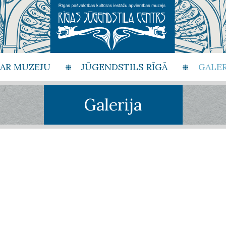
PAR MUZEJU
JŪGENDSTILS RĪGĀ
GALER
Galerija