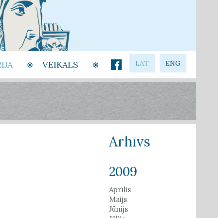
IJA
VEIKALS
LAT
ENG
Arhīvs
2009
Aprīlis
Maijs
Jūnijs