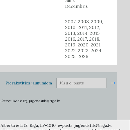
Jūlijs
Decembris
2007
2008
2009
,
,
,
2010
2011
2012
,
,
,
2013
2014
2015
,
,
,
2016
2017
2018
,
,
,
2019
2020
2021
,
,
,
2022
2023
2024
,
,
,
2025
2026
,
Pierakstīties jaunumiem
 (durvju kods: 12), jugendstils@riga.lv
lberta iela 12, Rīga, LV-1010, e-pasts: jugendstils@riga.lv.