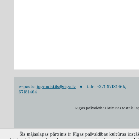
e-pasts:
jugendstils@riga.lv
tālr.: +371 67181465,
67181464
Rīgas pašvaldības kultūras iestāžu apv
Šīs mājaslapas pārzinis ir Rīgas pašvaldības kultūras iestā