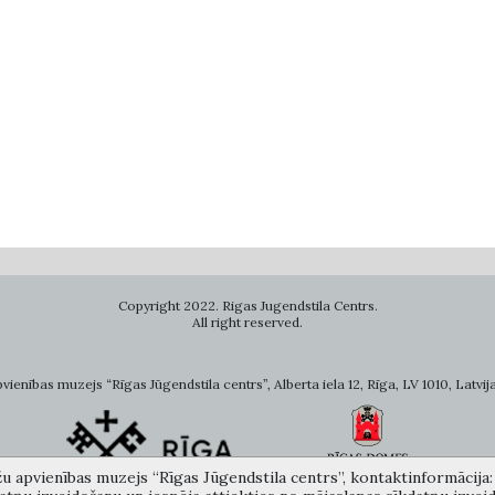
Copyright 2022. Rigas Jugendstila Centrs.
All right reserved.
ienības muzejs “Rīgas Jūgendstila centrs”, Alberta iela 12, Rīga, LV 1010, Latvija
žu apvienības muzejs “Rīgas Jūgendstila centrs”, kontaktinformācija: A