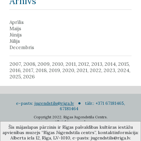
Arhīvs
Aprīlis
Maijs
Jūnijs
Jūlijs
Decembris
2007
2008
2009
2010
2011
2012
2013
2014
2015
,
,
,
,
,
,
,
,
,
2016
2017
2018
2019
2020
2021
2022
2023
2024
,
,
,
,
,
,
,
,
,
2025
2026
,
e-pasts:
jugendstils@riga.lv
tālr.: +371 67181465,
67181464
Copyright 2022. Rigas Jugendstila Centrs.
All right reserved.
Šīs mājaslapas pārzinis ir Rīgas pašvaldības kultūras iestāžu
Pierakstīties jaunumiem
apvienības muzejs “Rīgas Jūgendstila centrs”, kontaktinformācija:
Alberta iela 12, Rīga, LV-1010, e-pasts: jugendstils@riga.lv.