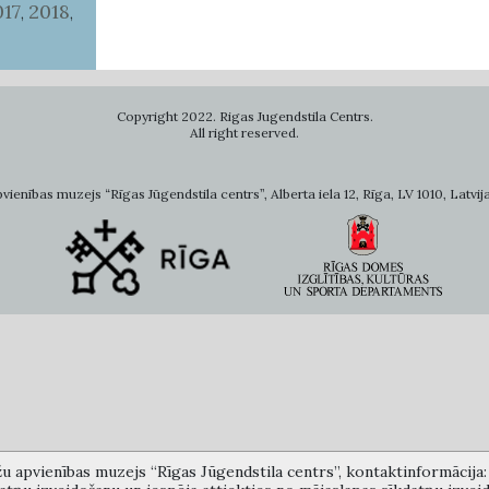
017
2018
,
,
Copyright 2022. Rigas Jugendstila Centrs.
All right reserved.
ienības muzejs “Rīgas Jūgendstila centrs”, Alberta iela 12, Rīga, LV 1010, Latvija
žu apvienības muzejs “Rīgas Jūgendstila centrs”, kontaktinformācija: A