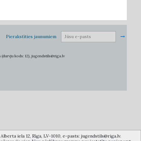
Pierakstīties jaunumiem
 (durvju kods: 12), jugendstils@riga.lv
lberta iela 12, Rīga, LV-1010, e-pasts: jugendstils@riga.lv.