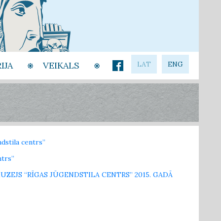
IJA
VEIKALS
LAT
ENG
dstila centrs”
ntrs”
bas MUZEJS “RĪGAS JŪGENDSTILA CENTRS” 2015. GADĀ