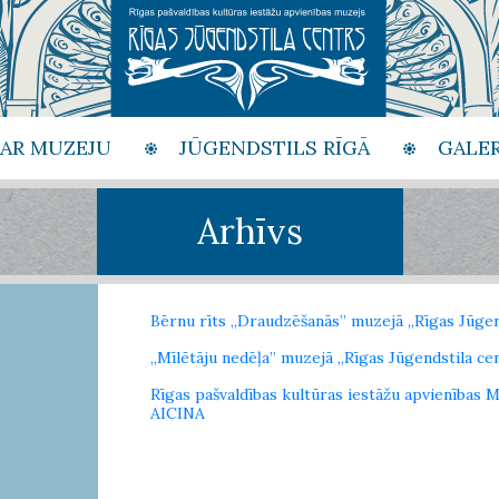
PAR MUZEJU
JŪGENDSTILS RĪGĀ
GALER
Arhīvs
Bērnu rīts „Draudzēšanās” muzejā „Rīgas Jūgen
„Mīlētāju nedēļa” muzejā „Rīgas Jūgendstila ce
Rīgas pašvaldības kultūras iestāžu apvienī
AICINA