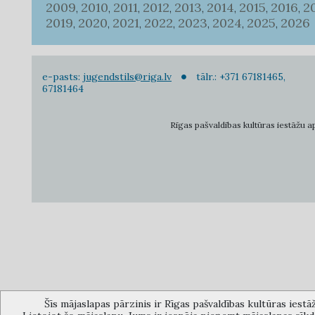
2009
2010
2011
2012
2013
2014
2015
2016
2
,
,
,
,
,
,
,
,
2019
2020
2021
2022
2023
2024
2025
2026
,
,
,
,
,
,
,
e-pasts:
jugendstils@riga.lv
tālr.: +371 67181465,
67181464
Rīgas pašvaldības kultūras iestāžu apv
Šīs mājaslapas pārzinis ir Rīgas pašvaldības kultūras iestā