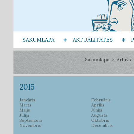
SĀKUMLAPA
AKTUALITĀTES
Sākumlapa
Arhīvs
2015
Janvāris
Februāris
Marts
Aprīlis
Maijs
Jūnijs
Jūlijs
Augusts
Septembris
Oktobris
Novembris
Decembris