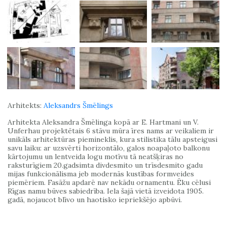
Arhitekts:
Aleksandrs Šmēlings
Arhitekta Aleksandra Šmēlinga kopā ar E. Hartmani un V.
Unferhau projektētais 6 stāvu mūra īres nams ar veikaliem ir
unikāls arhitektūras piemineklis, kura stilistika tālu apsteigusi
savu laiku: ar uzsvērti horizontālo, galos noapaļoto balkonu
kārtojumu un lentveida logu motīvu tā neatšķiras no
raksturīgiem 20.gadsimta divdesmito un trīsdesmito gadu
mijas funkcionālisma jeb modernās kustības formveides
piemēriem. Fasāžu apdarē nav nekādu ornamentu. Ēku cēlusi
Rīgas namu būves sabiedrība. Iela šajā vietā izveidota 1905.
gadā, nojaucot blīvo un haotisko iepriekšējo apbūvi.