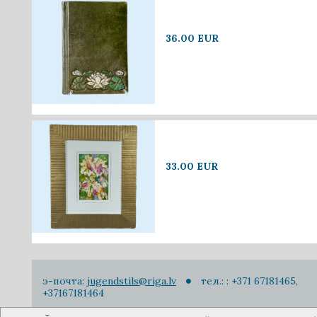
36.00 EUR
33.00 EUR
э-почта:
jugendstils@riga.lv
тел.: : +371 67181465,
+37167181464