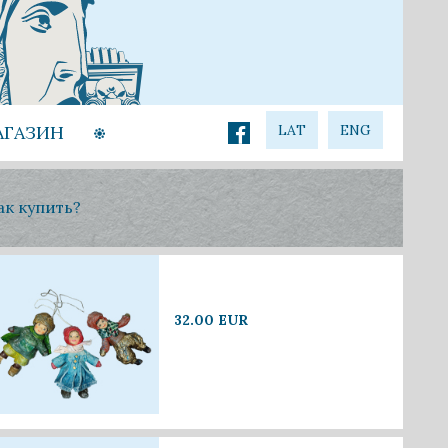
АГАЗИН
LAT
ENG
ак купить?
32.00 EUR